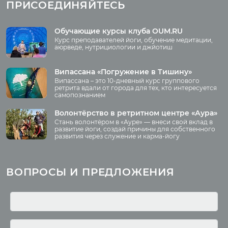
ПРИСОЕДИНЯЙТЕСЬ
Аудио отзывы о
випассане
Медиа
Обучающие курсы клуба OUM.RU
Курс преподавателей йоги, обучение медитации,
Фото
аюрведе, нутрициологии и джйотиш
О нас
Видео
Аудио
Випассана «Погружение в Тишину»
Преподаватели
Випассана – это 10-дневный курс группового
Регионы
ретрита вдали от города для тех, кто интересуется
самопознанием
Ваша помощь
Принять участие
Волонтёрство в ретритном центре «Аура»
Стань волонтёром в «Ауре» — внеси свой вклад в
Волонтёрство
развитие йоги, создай причины для собственного
развития через служение и карма-йогу
Курсы
Литература
ВОПРОСЫ И ПРЕДЛОЖЕНИЯ
Курс аюрведы
Новые статьи
Курс нутрициологии
Здоровое питание.
Рецепты
Курсы медитации
Альтернативная история
Курсы преподавателей