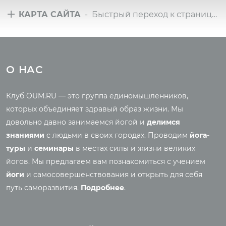
КАРТА САЙТА
- Быстрый переход к страницам сайта
Туры
Всё о йоге
Йога-туры с клубом
Новые статьи
О НАС
OUM.RU
Ведическая культура
Рассказы о турах
Правильное питание
Клуб OUM.RU — это группа единомышленников,
Фото йога-туров
Энциклопедия йоги
которых объединяет здравый образ жизни. Мы
Аудио отзывы о турах
Саморазвитие
довольно давно занимаемся йогой и
делимся
Реинкарнация
знаниями
с людьми в своих городах. Проводим
йога-
Основы йоги
Семинары
туры
и
семинары
в местах силы и жизни великих
Медитация
йогов. Мы предлагаем вам познакомиться с учением
Семинары клуба OUM.RU
Шаткармы
йоги
и самосовершенствования и открыть для себя
Рассказы о семинарах
Пранаяма
путь саморазвития.
Подробнее
.
Фото семинаров
Мантры
Випассана
Асаны
Фото випассаны