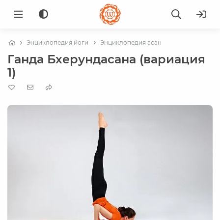
Энциклопедия йоги
Энциклопедия асан
Ганда Бхерундасана (вариация
1)