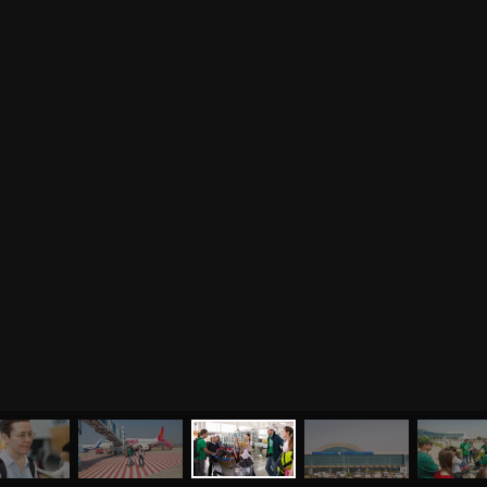
МЕНЮ
ЙОГА
СЕМИНАРЫ
О НАС
МАГАЗИН