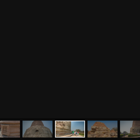
МЕНЮ
ЙОГА
СЕМИНАРЫ
О НАС
МАГАЗИН