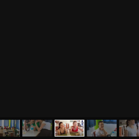
МЕНЮ
ЙОГА
СЕМИНАРЫ
О НАС
МАГАЗИН