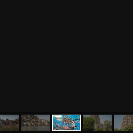
МЕНЮ
ЙОГА
СЕМИНАРЫ
О НАС
МАГАЗИН