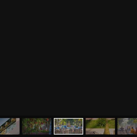
МЕНЮ
ЙОГА
СЕМИНАРЫ
О НАС
МАГАЗИН