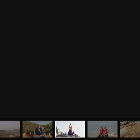
МЕНЮ
ЙОГА
СЕМИНАРЫ
О НАС
МАГАЗИН