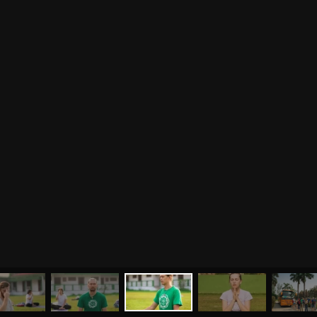
МЕНЮ
ЙОГА
СЕМИНАРЫ
О НАС
МАГАЗИН