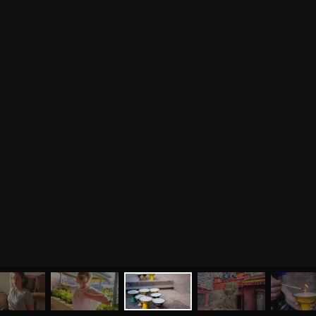
МЕНЮ
ЙОГА
СЕМИНАРЫ
О НАС
МАГАЗИН