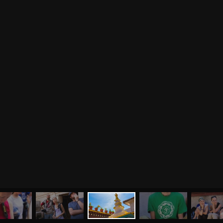
МЕНЮ
ЙОГА
СЕМИНАРЫ
О НАС
МАГАЗИН