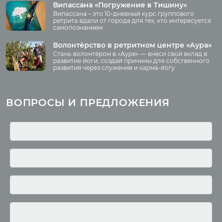
Аудио
Випассана «Погружение в Тишину»
Преподаватели
Випассана – это 10-дневный курс группового
Регионы
ретрита вдали от города для тех, кто интересуется
самопознанием
Ваша помощь
Принять участие
Волонтёрство в ретритном центре «Аура»
Стань волонтёром в «Ауре» — внеси свой вклад в
Волонтёрство
развитие йоги, создай причины для собственного
развития через служение и карма-йогу
Курсы
Литература
ВОПРОСЫ И ПРЕДЛОЖЕНИЯ
Курс аюрведы
Новые статьи
Курс нутрициологии
Здоровое питание.
Рецепты
Курсы медитации
Альтернативная история
Курсы преподавателей
йоги
Здоровый образ жизни
Отзывы о курсах
Родителям о детях
преподавателей йоги
Анатомия человека
Аудио отзывы о курсах
Христианство
Курсы преподавателей
Буддизм
йоги для беременных