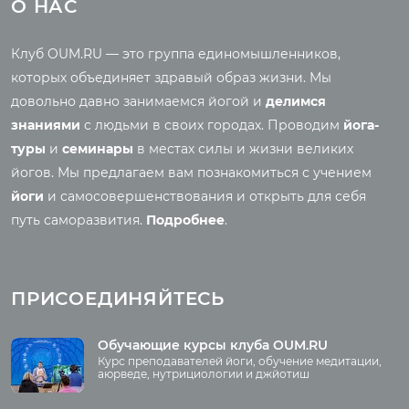
Йога-туры с клубом
Новые статьи
О НАС
OUM.RU
Ведическая культура
Рассказы о турах
Правильное питание
Клуб OUM.RU — это группа единомышленников,
Фото йога-туров
Энциклопедия йоги
которых объединяет здравый образ жизни. Мы
Аудио отзывы о турах
Саморазвитие
довольно давно занимаемся йогой и
делимся
Реинкарнация
знаниями
с людьми в своих городах. Проводим
йога-
Основы йоги
Семинары
туры
и
семинары
в местах силы и жизни великих
Медитация
йогов. Мы предлагаем вам познакомиться с учением
Семинары клуба OUM.RU
Шаткармы
йоги
и самосовершенствования и открыть для себя
Рассказы о семинарах
Пранаяма
путь саморазвития.
Подробнее
.
Фото семинаров
Мантры
Випассана
Асаны
Фото випассаны
ПРИСОЕДИНЯЙТЕСЬ
Аудио отзывы о
випассане
Медиа
Обучающие курсы клуба OUM.RU
Курс преподавателей йоги, обучение медитации,
Фото
аюрведе, нутрициологии и джйотиш
О нас
Видео