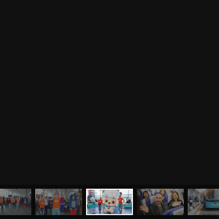
МЕНЮ
ЙОГА
СЕМИНАРЫ
О НАС
МАГАЗИН