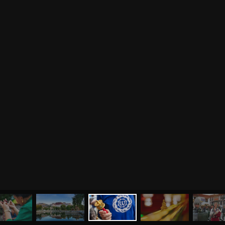
МЕНЮ
ЙОГА
СЕМИНАРЫ
О НАС
МАГАЗИН