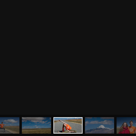
МЕНЮ
ЙОГА
СЕМИНАРЫ
О НАС
МАГАЗИН