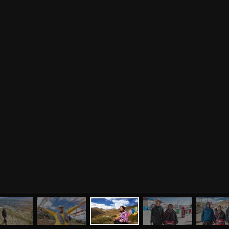
МЕНЮ
ЙОГА
СЕМИНАРЫ
О НАС
МАГАЗИН