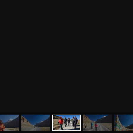
0
%
МЕНЮ
ЙОГА
СЕМИНАРЫ
О НАС
МАГАЗИН