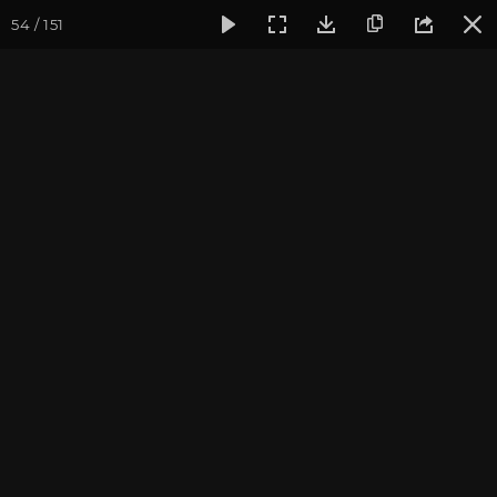
54 / 151
Фотогалерея
Фото йога-туров
Тибет
Большая экспед
Часть 1. Встреча в
аэропорту и посещение
Самье
Присоединиться к туру
Йога-тур «Большая экспедиция
в Тибет»