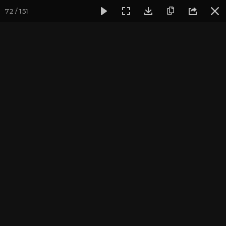
72 / 151
Фотогалерея
Фото йога-туров
Тибет
Большая экспед
Часть 1. Встреча в
аэропорту и посещение
Самье
Присоединиться к туру
Йога-тур «Большая экспедиция
в Тибет»