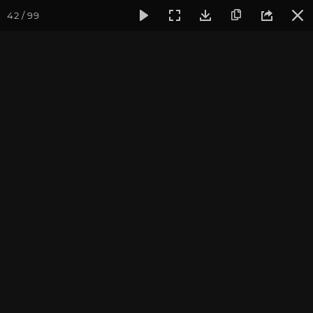
42 / 99
Фотогалерея
Фото йога-туров
Тибет
Большая экспед
Часть 2. Смотровая
площадка рядом с
монастырем Самье
Присоединиться к туру
Йога-тур «Большая экспедиция
в Тибет»