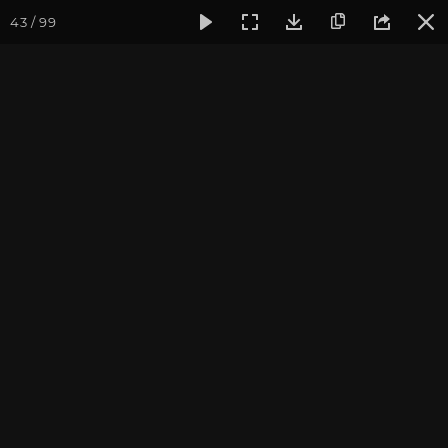
43 / 99
Фотогалерея
Фото йога-туров
Тибет
Большая экспед
Часть 2. Смотровая
площадка рядом с
монастырем Самье
Присоединиться к туру
Йога-тур «Большая экспедиция
в Тибет»