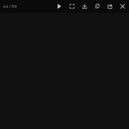
44 / 99
Фотогалерея
Фото йога-туров
Тибет
Большая экспед
Часть 2. Смотровая
площадка рядом с
монастырем Самье
Присоединиться к туру
Йога-тур «Большая экспедиция
в Тибет»