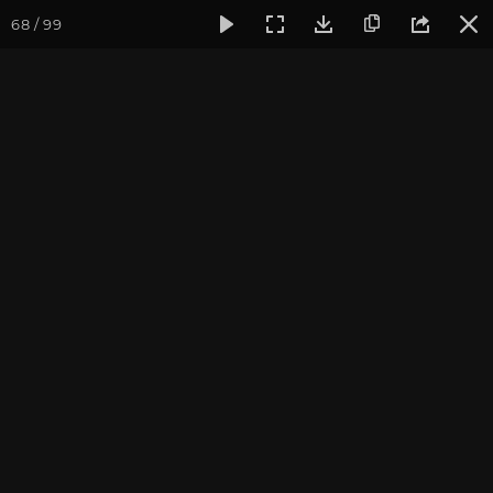
68 / 99
Фотогалерея
Фото йога-туров
Тибет
Большая экспед
Часть 2. Смотровая
площадка рядом с
монастырем Самье
Присоединиться к туру
Йога-тур «Большая экспедиция
в Тибет»