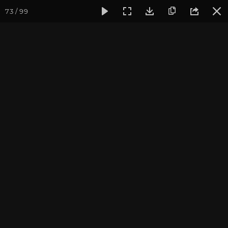
73 / 99
Фотогалерея
Фото йога-туров
Тибет
Большая экспед
Часть 2. Смотровая
площадка рядом с
монастырем Самье
Присоединиться к туру
Йога-тур «Большая экспедиция
в Тибет»