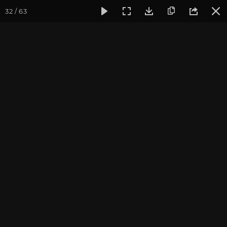
32 / 63
Фотогалерея
Фото йога-туров
Тибет
Большая экспед
Часть 4. Лхаса. Храм
Джоканг
Присоединиться к туру
Йога-тур «Большая экспедиция
в Тибет»