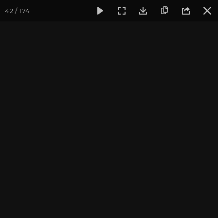
42 / 174
Фотогалерея
Фото йога-туров
Тибет
Большая экспед
Часть 5. Пещерный
комплекс Драк Йерпа
Присоединиться к туру
Йога-тур «Большая экспедиция
в Тибет»