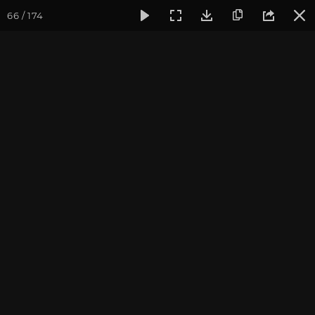
66 / 174
Фотогалерея
Фото йога-туров
Тибет
Большая экспед
Часть 5. Пещерный
комплекс Драк Йерпа
Присоединиться к туру
Йога-тур «Большая экспедиция
в Тибет»