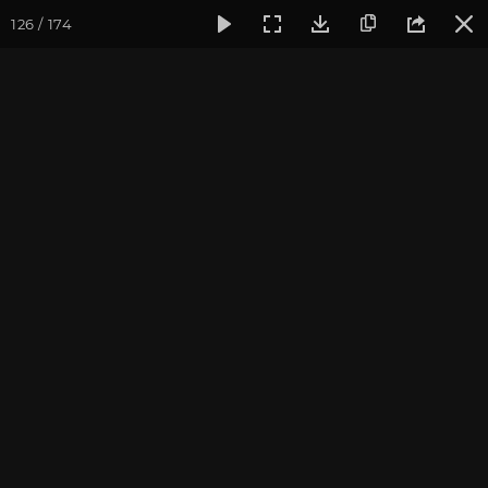
126 / 174
Фотогалерея
Фото йога-туров
Тибет
Большая экспед
Часть 5. Пещерный
комплекс Драк Йерпа
Присоединиться к туру
Йога-тур «Большая экспедиция
в Тибет»