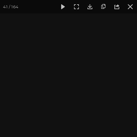
41 / 164
Фотогалерея
Фото йога-туров
Тибет
Большая экспед
Часть 7. Озеро Ямдрок Цо
и город Гьянцзе
Присоединиться к туру
Йога-тур «Большая экспедиция
в Тибет»