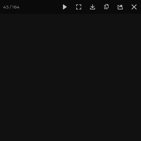
45 / 164
Фотогалерея
Фото йога-туров
Тибет
Большая экспед
Часть 7. Озеро Ямдрок Цо
и город Гьянцзе
Присоединиться к туру
Йога-тур «Большая экспедиция
в Тибет»