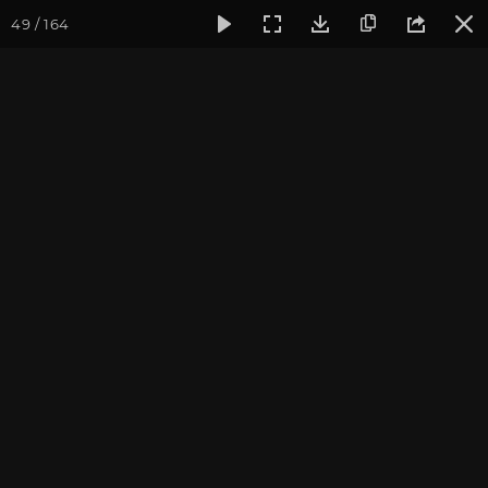
49 / 164
Фотогалерея
Фото йога-туров
Тибет
Большая экспед
Часть 7. Озеро Ямдрок Цо
и город Гьянцзе
Присоединиться к туру
Йога-тур «Большая экспедиция
в Тибет»