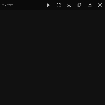
9 / 209
Фотогалерея
Фото йога-туров
Тибет
Большая экспед
Часть 8. Монастырь
Ташилунгпо
Присоединиться к туру
Йога-тур «Большая экспедиция
в Тибет»