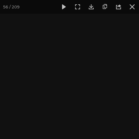
56 / 209
Фотогалерея
Фото йога-туров
Тибет
Большая экспед
Часть 8. Монастырь
Ташилунгпо
Присоединиться к туру
Йога-тур «Большая экспедиция
в Тибет»