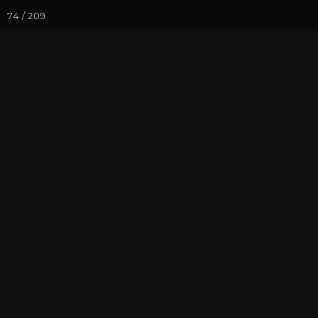
74 / 209
Йога-курсы
Йога-
Фотогалерея
Фото йога-туро
Часть 8. Мон
На почту
Избранное
П
Присоединиться к туру
Йог