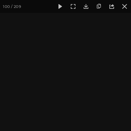
100 / 209
Фотогалерея
Фото йога-туров
Тибет
Большая экспед
Часть 8. Монастырь
Ташилунгпо
Присоединиться к туру
Йога-тур «Большая экспедиция
в Тибет»