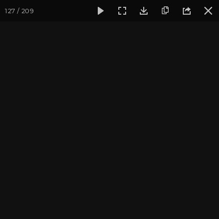
127 / 209
Фотогалерея
Фото йога-туров
Тибет
Большая экспед
Часть 8. Монастырь
Ташилунгпо
Присоединиться к туру
Йога-тур «Большая экспедиция
в Тибет»