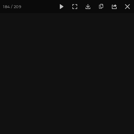
184 / 209
Фотогалерея
Фото йога-туров
Тибет
Большая экспед
Часть 8. Монастырь
Ташилунгпо
Присоединиться к туру
Йога-тур «Большая экспедиция
в Тибет»