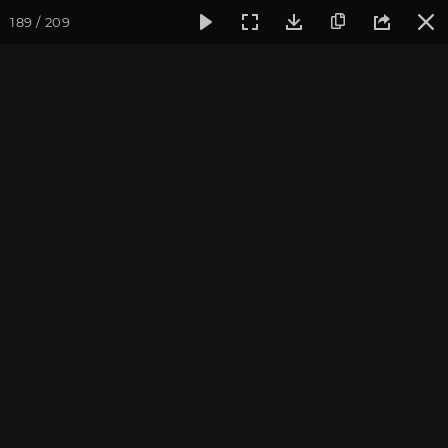
189 / 209
Фотогалерея
Фото йога-туров
Тибет
Большая экспед
Часть 8. Монастырь
Ташилунгпо
Присоединиться к туру
Йога-тур «Большая экспедиция
в Тибет»