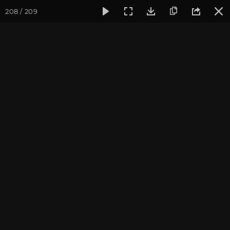
208 / 209
Фотогалерея
Фото йога-туров
Тибет
Большая экспед
Часть 8. Монастырь
Ташилунгпо
Присоединиться к туру
Йога-тур «Большая экспедиция
в Тибет»