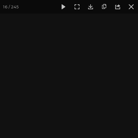
16 / 245
Фотогалерея
Фото йога-туров
Тибет
Большая экспед
Часть 9. Манасаровар
Присоединиться к туру
Йога-тур «Большая экспедиция
в Тибет»