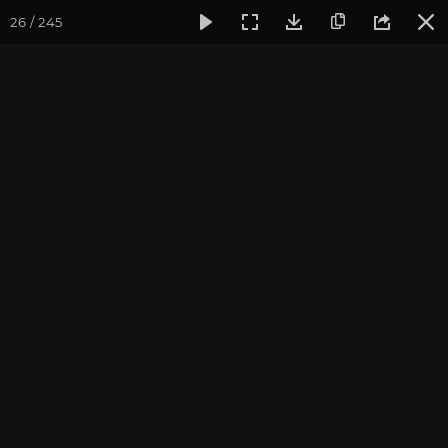
26 / 245
Фотогалерея
Фото йога-туров
Тибет
Большая экспед
Часть 9. Манасаровар
Присоединиться к туру
Йога-тур «Большая экспедиция
в Тибет»