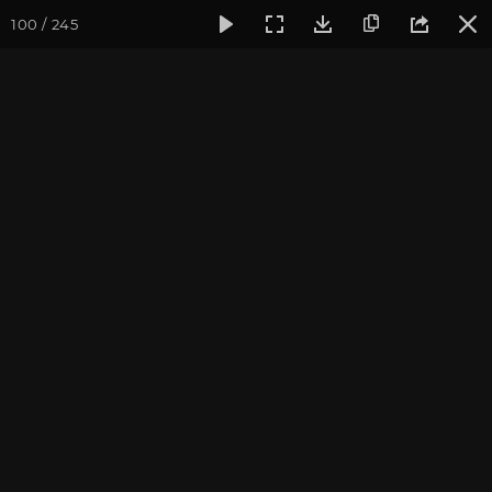
100 / 245
Фотогалерея
Фото йога-туров
Тибет
Большая экспед
Часть 9. Манасаровар
Присоединиться к туру
Йога-тур «Большая экспедиция
в Тибет»