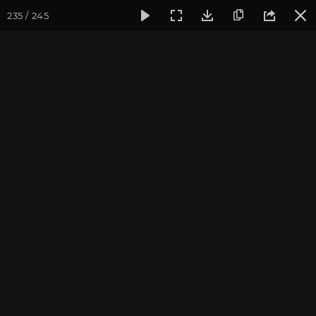
235 / 245
Фотогалерея
Фото йога-туров
Тибет
Большая экспед
Часть 9. Манасаровар
Присоединиться к туру
Йога-тур «Большая экспедиция
в Тибет»