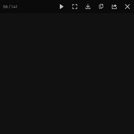
56 / 141
Фотогалерея
Фото йога-туров
Тибет
Большая экспед
Часть 10. Пуранг и
Дарчен
Присоединиться к туру
Йога-тур «Большая экспедиция
в Тибет»