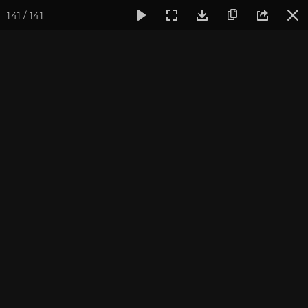
141 / 141
Фотогалерея
Фото йога-туров
Тибет
Большая экспед
Часть 10. Пуранг и
Дарчен
Присоединиться к туру
Йога-тур «Большая экспедиция
в Тибет»