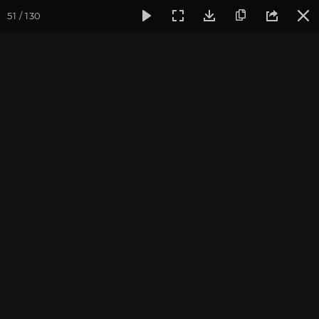
51 / 130
Фотогалерея
Фото йога-туров
Тибет
Большая экспед
Часть 11. Первый день
коры вокруг Кайласа
Присоединиться к туру
Йога-тур «Большая экспедиция
в Тибет»