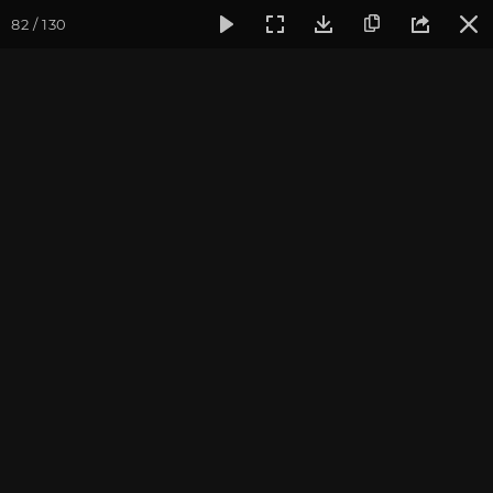
82 / 130
Фотогалерея
Фото йога-туров
Тибет
Большая экспед
Часть 11. Первый день
коры вокруг Кайласа
Присоединиться к туру
Йога-тур «Большая экспедиция
в Тибет»