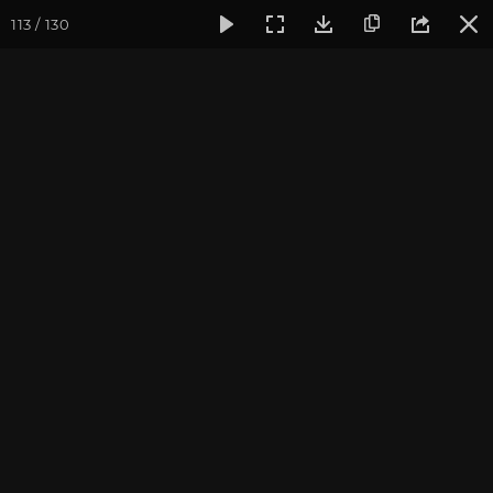
113 / 130
Фотогалерея
Фото йога-туров
Тибет
Большая экспед
Часть 11. Первый день
коры вокруг Кайласа
Присоединиться к туру
Йога-тур «Большая экспедиция
в Тибет»