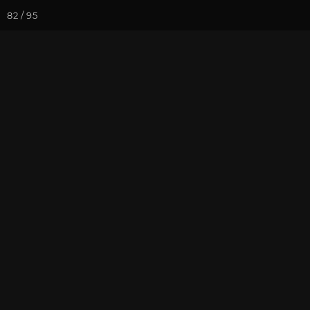
82 / 95
Йога-курсы
Йога-
Фотогалерея
Фото йога-туро
Часть 2. Октя
Будды"
На почту
Избранное
П