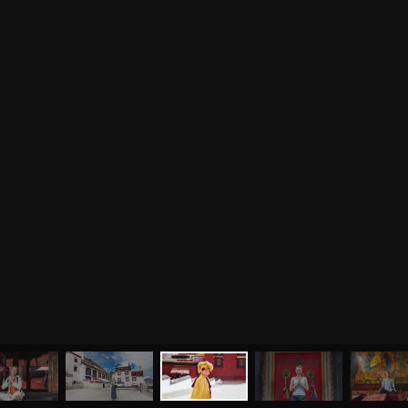
0
%
МЕНЮ
ЙОГА
СЕМИНАРЫ
О НАС
МАГАЗИН