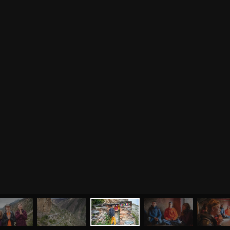
МЕНЮ
ЙОГА
СЕМИНАРЫ
О НАС
МАГАЗИН